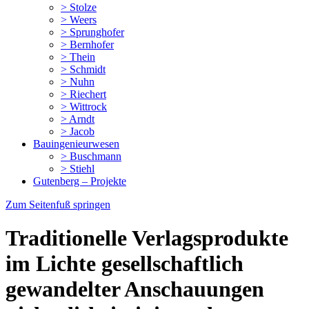
> Stolze
> Weers
> Sprunghofer
> Bernhofer
> Thein
> Schmidt
> Nuhn
> Riechert
> Wittrock
> Arndt
> Jacob
Bauingenieurwesen
> Buschmann
> Stiehl
Gutenberg – Projekte
Zum Seitenfuß springen
Traditionelle Verlagsprodukte
im Lichte gesellschaftlich
gewandelter Anschauungen